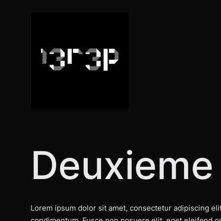
Aller
au
contenu
Deuxieme
Lorem ipsum dolor sit amet, consectetur adipiscing elit.
condimentum. Fusce non posuere elit, eget eleifend or