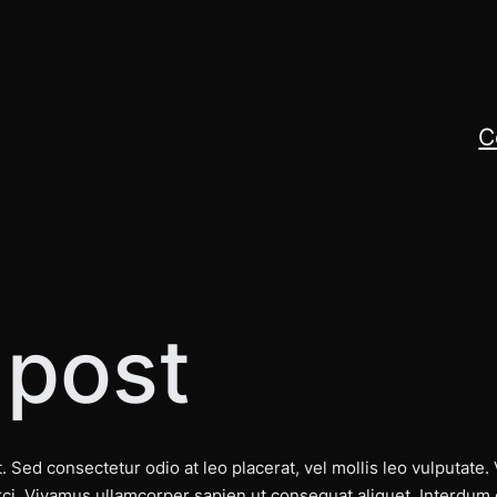
C
 post
 Sed consectetur odio at leo placerat, vel mollis leo vulputate. 
ci. Vivamus ullamcorper sapien ut consequat aliquet. Interdum 