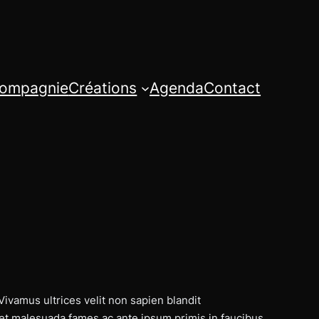
ompagnie
Créations
Agenda
Contact
Vivamus ultrices velit non sapien blandit
et malesuada fames ac ante ipsum primis in faucibus.