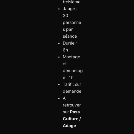
troisième
Jauge :
30
personne
s par
séance
Durée :
6h
Montage
et
démontag
e : 1h
Tarif : sur
demande
A
retrouver
sur
Pass
Culture /
Adage